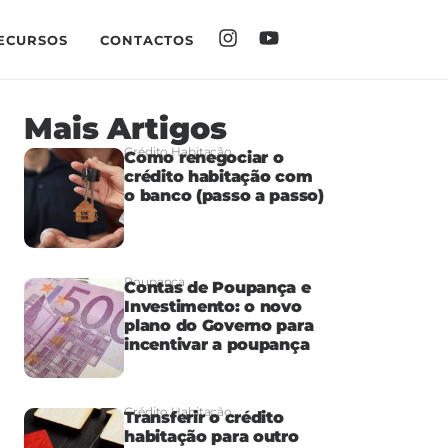
ECURSOS
CONTACTOS
Mais Artigos
Crédito Habitação
Como renegociar o
crédito habitação com
o banco (passo a passo)
Poupança
Contas de Poupança e
Investimento: o novo
plano do Governo para
incentivar a poupança
Crédito Habitação
Transferir o crédito
habitação para outro