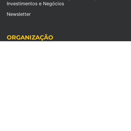
Investimentos e Negócios
Newsletter
ORGANIZAÇÃO
Crédito Consolidado
Crédito Habitação: Simulação para Compra ou
Transferência
MAIS CONTEÚDOS
© 2026 Diogo Esteves - Finanças Pessoais e