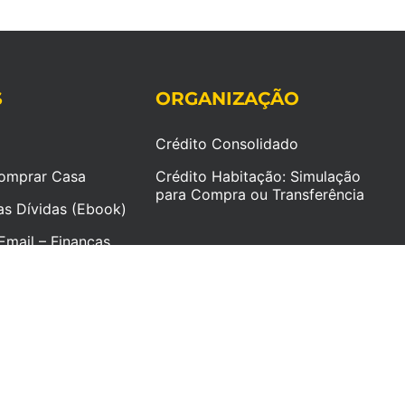
S
ORGANIZAÇÃO
Crédito Consolidado
omprar Casa
Crédito Habitação: Simulação
para Compra ou Transferência
as Dívidas (Ebook)
Email – Finanças
timentos e
© 2026 Diogo Esteves - Finanças Pessoais e Investimento