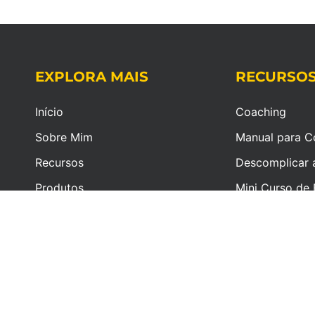
EXPLORA MAIS
RECURSO
Início
Coaching
Sobre Mim
Manual para C
Recursos
Descomplicar 
Produtos
Mini Curso de 
Pessoas, Inves
Blog
Negócios
Coaching
Newsletter
Contactos