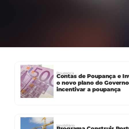
Poupança
Contas de Poupança e In
o novo plano do Governo
incentivar a poupança
Imobiliário
Programa Construir Port