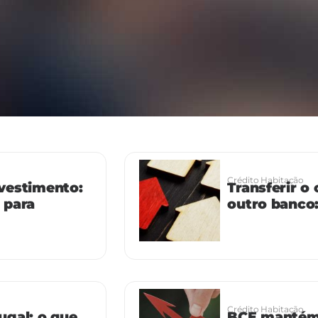
Crédito Habitação
vestimento:
Transferir o
 para
outro banco
Crédito Habitação
ugal: o que
BCE mantém 