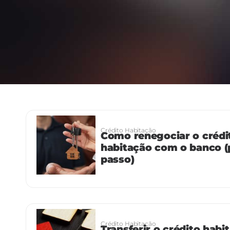
Crédito Habitação
Como renegociar o crédi
habitação com o banco (
passo)
Crédito Habitação
Transferir o crédito habi