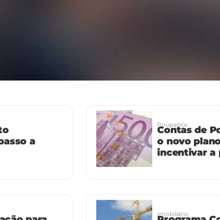
Poupança
to
Contas de P
passo a
o novo plan
incentivar a
Imobiliário
tação para
Programa Con