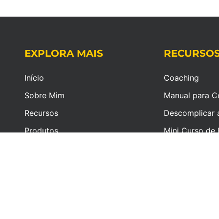
EXPLORA MAIS
RECURSO
Início
Coaching
Sobre Mim
Manual para C
Recursos
Descomplicar 
Produtos
Mini Curso de 
Pessoas, Inves
Blog
Negócios
Coaching
Newsletter
Contactos