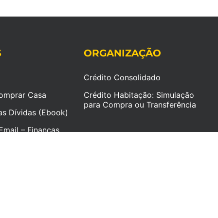
S
ORGANIZAÇÃO
Crédito Consolidado
omprar Casa
Crédito Habitação: Simulação
para Compra ou Transferência
as Dívidas (Ebook)
Email – Finanças
timentos e
© 2026 Diogo Esteves - Finanças Pessoais e Investimento