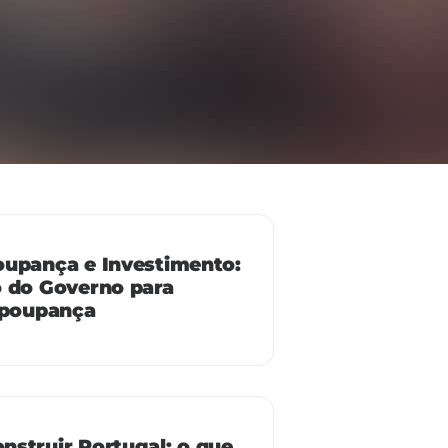
oupança e Investimento:
o do Governo para
 poupança
struir Portugal: o que