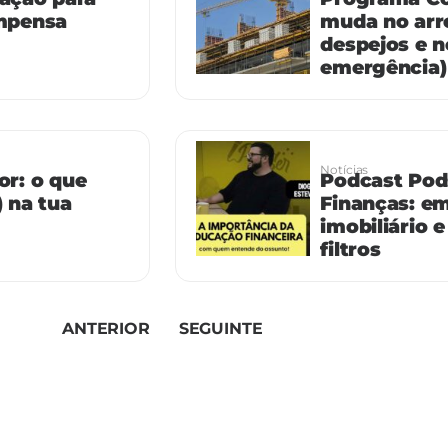
mpensa
muda no arr
despejos e 
emergência)
Notícias
r: o que
Podcast Pod
 na tua
Finanças: e
imobiliário
filtros
ANTERIOR
SEGUINTE