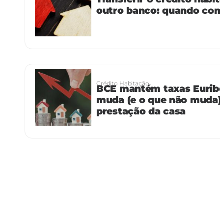
outro banco: quando co
Crédito Habitação
BCE mantém taxas Euribo
muda (e o que não muda)
prestação da casa