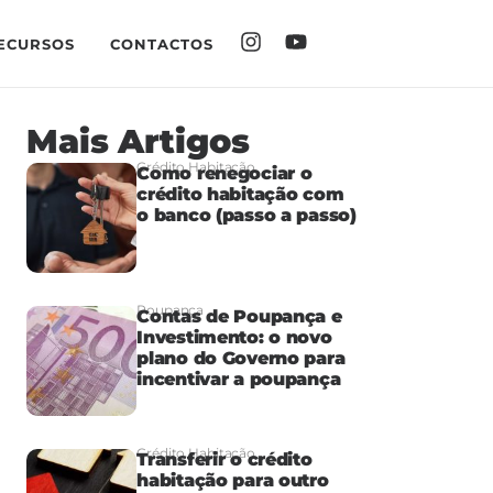
ECURSOS
CONTACTOS
Mais Artigos
Crédito Habitação
Como renegociar o
crédito habitação com
o banco (passo a passo)
Poupança
Contas de Poupança e
Investimento: o novo
plano do Governo para
incentivar a poupança
Crédito Habitação
Transferir o crédito
habitação para outro