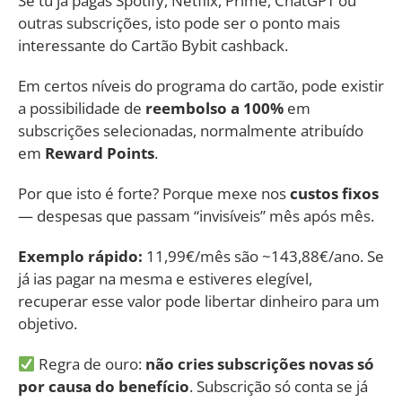
Se tu já pagas Spotify, Netflix, Prime, ChatGPT ou
outras subscrições, isto pode ser o ponto mais
interessante do Cartão Bybit cashback.
Em certos níveis do programa do cartão, pode existir
a possibilidade de
reembolso a 100%
em
subscrições selecionadas, normalmente atribuído
em
Reward Points
.
Por que isto é forte? Porque mexe nos
custos fixos
— despesas que passam “invisíveis” mês após mês.
Exemplo rápido:
11,99€/mês são ~143,88€/ano. Se
já ias pagar na mesma e estiveres elegível,
recuperar esse valor pode libertar dinheiro para um
objetivo.
Regra de ouro:
não cries subscrições novas só
por causa do benefício
. Subscrição só conta se já