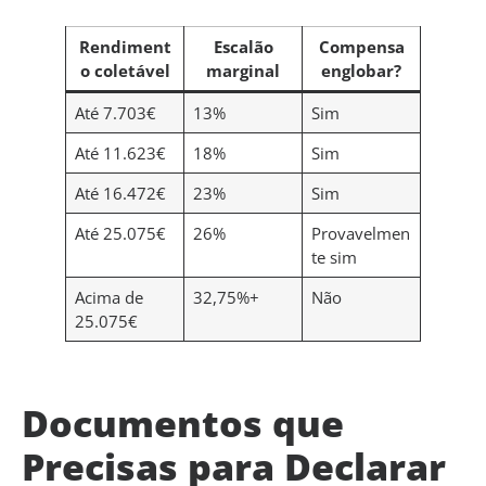
Rendiment
Escalão
Compensa
o coletável
marginal
englobar?
Até 7.703€
13%
Sim
Até 11.623€
18%
Sim
Até 16.472€
23%
Sim
Até 25.075€
26%
Provavelmen
te sim
Acima de
32,75%+
Não
25.075€
Documentos que
Precisas para Declarar