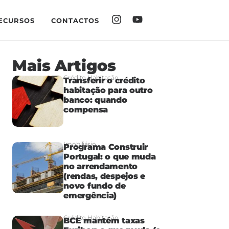
ECURSOS
CONTACTOS
Mais Artigos
Crédito Habitação
Transferir o crédito
habitação para outro
banco: quando
compensa
Imobiliário
Programa Construir
Portugal: o que muda
no arrendamento
(rendas, despejos e
novo fundo de
emergência)
Crédito Habitação
BCE mantém taxas