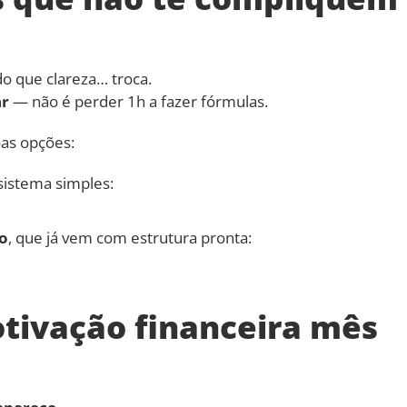
do que clareza… troca.
ar
— não é perder 1h a fazer fórmulas.
oas opções:
istema simples:
o
, que já vem com estrutura pronta:
tivação financeira mês