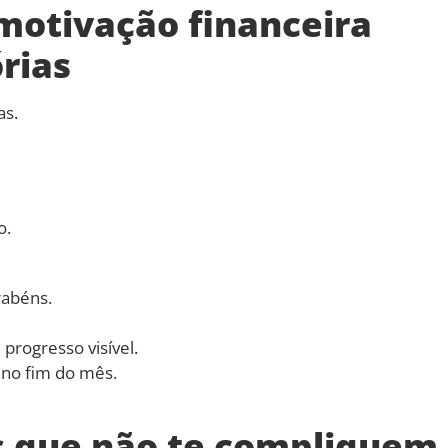
motivação financeira
rias
as.
o.
rabéns.
progresso visível.
 no fim do mês.
s que não te compliquem