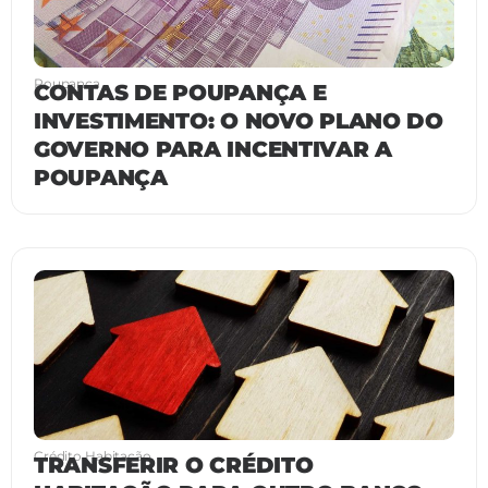
Poupança
CONTAS DE POUPANÇA E
INVESTIMENTO: O NOVO PLANO DO
GOVERNO PARA INCENTIVAR A
POUPANÇA
Crédito Habitação
TRANSFERIR O CRÉDITO