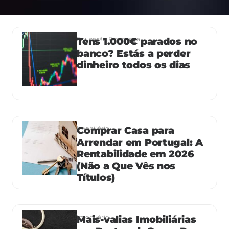
Educação Financeira
Tens 1.000€ parados no
banco? Estás a perder
dinheiro todos os dias
Imobiliário
Comprar Casa para
Arrendar em Portugal: A
Rentabilidade em 2026
(Não a Que Vês nos
Títulos)
Imobiliário
Mais-valias Imobiliárias