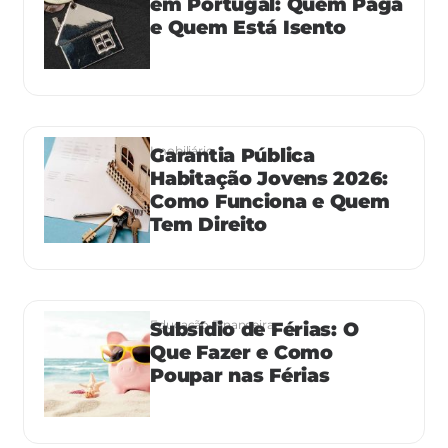
em Portugal: Quem Paga
e Quem Está Isento
Imobiliário
Garantia Pública
Habitação Jovens 2026:
Como Funciona e Quem
Tem Direito
Educação Financeira
Subsídio de Férias: O
Que Fazer e Como
Poupar nas Férias